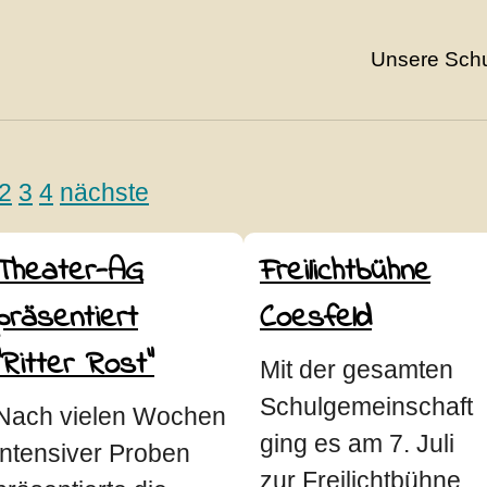
Unsere Sch
2
3
4
nächste
Theater-AG
Freilichtbühne
präsentiert
Coesfeld
"Ritter Rost"
Mit der gesamten
Schulgemeinschaft
Nach vielen Wochen
ging es am 7. Juli
intensiver Proben
zur Freilichtbühne