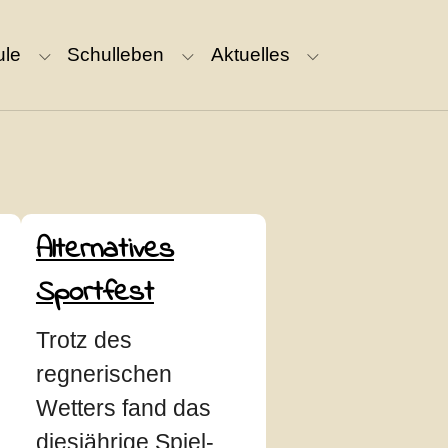
ule
Schulleben
Aktuelles
Submenu for "Unsere Schule"
Submenu for "Schulleben"
Submenu for "Ak
Alternatives
Sportfest
Trotz des
regnerischen
Wetters fand das
diesjährige Spiel-