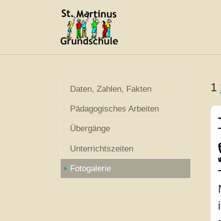
Skip to main navigation
Skip to main content
Skip to page footer
1
Daten, Zahlen, Fakten
Pädagogisches Arbeiten
Übergänge
Unterrichtszeiten
(current)
Fotogalerie