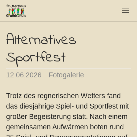
Skip to main navigation
Skip to main content
Skip to page footer
Alternatives
Sportfest
12.06.2026
Fotogalerie
Trotz des regnerischen Wetters fand
das diesjährige Spiel- und Sportfest mit
großer Begeisterung statt. Nach einem
gemeinsamen Aufwärmen boten rund